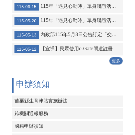
115年「遇見心動時」單身聯誼活動第5-9梯次，6月22日至7月1日開放報名
115-06-15
行人走在斑馬線上，車輛遵守停讓
115年「遇見心動時」單身聯誼活動共14梯次，歡迎踴躍參與
115-05-20
停讓是為了預防危險，保護自己，讓彼此都能安全抵達目的地
『打擊人口販運，尊重人權！請大家一起捍衛人權、維護尊嚴，讓每個人都能自由自在地生活。』
內政部115年5月8日公告訂定「交友媒合服務定型化契約應記載及不得記載事項」
115-05-13
『拒絕人口販運，守護人權和平。防制人口販運通報專線（02）23883095、110、1955報案電話，苗栗縣政府關心您！』
【宣導】民眾使用e-Gate閘道註冊服務海報
115-05-12
【防詐騙宣導】提防假交友 徵婚詐財!網路交友請提高警覺，注意交友、交易、交付，保護個人資料及財產安全。
更多
申辦須知
苗栗縣生育津貼實施辦法
跨機關通報服務
國籍申辦須知