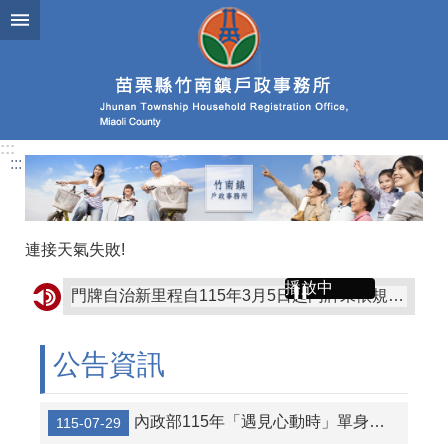
跳到主要內容區塊
:::
:::
連接天氣失敗!
播放中
門牌自治新里程自115年3月5日起門牌未依規定張貼或脫落未補製張貼要罰300元、私設門牌將罰5000元。
善用戶政司網路申辦服務，線上申辦戶籍登記更方便
公告資訊
聽見自己心聲音-當您情緒低落想傷害自己或他人時，可撥打安心專線1925 在空中關心您。~苗栗縣政府心理健康中心關心您~
精神去汙名化你我一起來，讓我們一同建立友愛、友善、有溫暖社區環境。~苗栗縣政府心理健康中心關心您~
內政部115年「遇見心動時」單身聯誼活動，第3、10-14梯次訂於115年8月7日至16日受理報名
115-07-29
行經路口要小心，停讓行人最安心