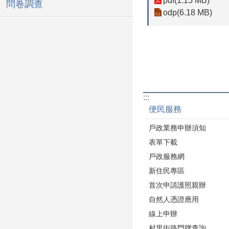
pdf(1.15 MB)
問卷調查
odp(6.18 MB)
:::
便民服務
戶政業務申辦須知
表單下載
戶政服務網
新住民專區
首次申請護照親辦
自然人憑證應用
線上申辦
村里街路門牌查詢