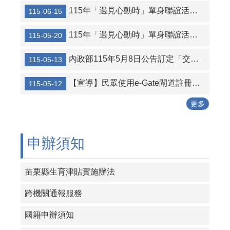
115年「遇見心動時」單身聯誼活動第5-9梯次，6月22日至7月1日開放報名
115-06-15
行人走在斑馬線上，車輛遵守停讓
115年「遇見心動時」單身聯誼活動共14梯次，歡迎踴躍參與
115-05-20
停讓是為了預防危險，保護自己，讓彼此都能安全抵達目的地
『打擊人口販運，尊重人權！請大家一起捍衛人權、維護尊嚴，讓每個人都能自由自在地生活。』
內政部115年5月8日公告訂定「交友媒合服務定型化契約應記載及不得記載事項」
115-05-13
『拒絕人口販運，守護人權和平。防制人口販運通報專線（02）23883095、110、1955報案電話，苗栗縣政府關心您！』
【宣導】民眾使用e-Gate閘道註冊服務海報
115-05-12
【防詐騙宣導】提防假交友 徵婚詐財!網路交友請提高警覺，注意交友、交易、交付，保護個人資料及財產安全。
更多
申辦須知
苗栗縣生育津貼實施辦法
跨機關通報服務
國籍申辦須知