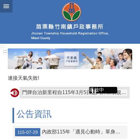
跳到主要內容區塊
:::
:::
連接天氣失敗!
播放中
門牌自治新里程自115年3月5日起門牌未依規定張貼或脫落未補製張貼要罰300元、私設門牌將罰5000元。
善用戶政司網路申辦服務，線上申辦戶籍登記更方便
公告資訊
聽見自己心聲音-當您情緒低落想傷害自己或他人時，可撥打安心專線1925 在空中關心您。~苗栗縣政府心理健康中心關心您~
精神去汙名化你我一起來，讓我們一同建立友愛、友善、有溫暖社區環境。~苗栗縣政府心理健康中心關心您~
內政部115年「遇見心動時」單身聯誼活動，第3、10-14梯次訂於115年8月7日至16日受理報名
115-07-29
行經路口要小心，停讓行人最安心