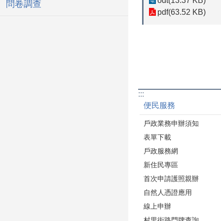
odt(13.37 KB)
問卷調查
pdf(63.52 KB)
:::
便民服務
戶政業務申辦須知
表單下載
戶政服務網
新住民專區
首次申請護照親辦
自然人憑證應用
線上申辦
村里街路門牌查詢