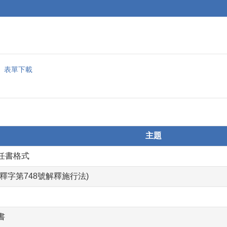
表單下載
主題
任書格式
釋字第748號解釋施行法)
書