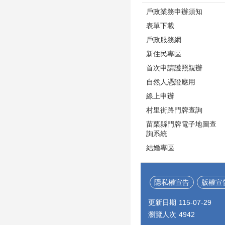
戶政業務申辦須知
表單下載
戶政服務網
新住民專區
首次申請護照親辦
自然人憑證應用
線上申辦
村里街路門牌查詢
苗栗縣門牌電子地圖查
詢系統
結婚專區
隱私權宣告
版權宣
更新日期
115-07-29
瀏覽人次
4942