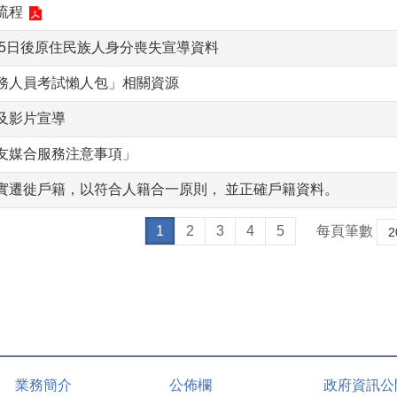
流程
月5日後原住民族人身分喪失宣導資料
務人員考試懶人包」相關資源
及影片宣導
友媒合服務注意事項」
實遷徙戶籍，以符合人籍合一原則， 並正確戶籍資料。
1
2
3
4
5
每頁筆數
業務簡介
公佈欄
政府資訊公