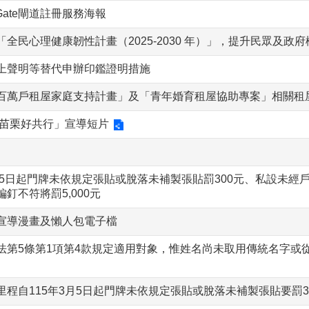
Gate閘道註冊服務海報
全民心理健康韌性計畫（2025-2030 年）」，提升民眾及政
上聲明等替代申辦印鑑證明措施
百萬戶租屋家庭支持計畫」及「青年婚育租屋協助專案」相關租
 苗栗好共行」宣導短片
3月5日起門牌未依規定張貼或脫落未補製張貼罰300元、私設未
釘不符將罰5,000元
宣導漫畫及懶人包電子檔
法第5條第1項第4款規定適用對象，惟姓名尚未取用傳統名字或
程自115年3月5日起門牌未依規定張貼或脫落未補製張貼要罰30